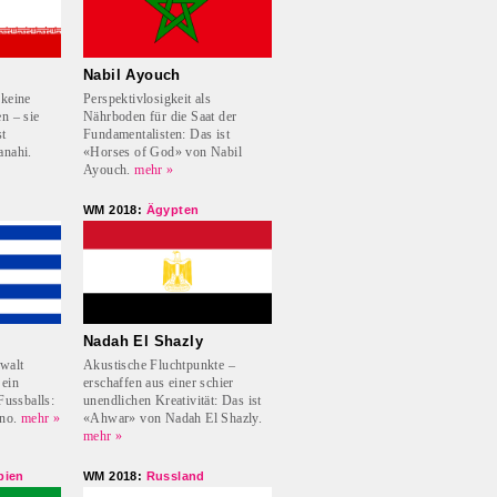
Nabil Ayouch
 keine
Perspektivlosigkeit als
n – sie
Nährboden für die Saat der
st
Fundamentalisten: Das ist
anahi.
«Horses of God» von Nabil
Ayouch.
mehr »
WM 2018:
Ägypten
Nadah El Shazly
walt
Akustische Fluchtpunkte –
 ein
erschaffen aus einer schier
Fussballs:
unendlichen Kreativität: Das ist
no.
mehr »
«Ahwar» von Nadah El Shazly.
mehr »
bien
WM 2018:
Russland