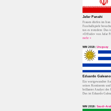
Jafar Panahi
Frauen dürfen im Iran
Fussballspiele besuche
tun es trotzdem: Das i
«Offside» von Jafar P
mehr »
WM 2018:
Uruguay
Eduardo Galeano
Ein wortgewandter An
seines Kontinents und
brillanter Analyst des 
Das ist Eduardo Galea
WM 2018:
Saudi-Ara