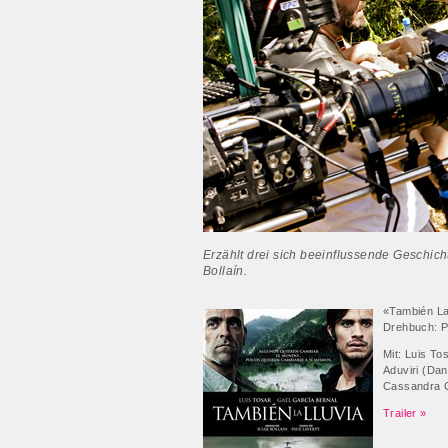
Erzählt drei sich beeinflussende Geschich
Bollaín.
«También La 
Drehbuch: Pa
Mit: Luis To
Aduviri (Dan
Cassandra C
Trailer »