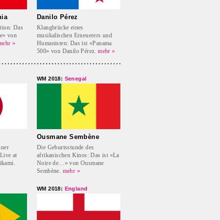
nia
Danilo Pérez
tion: Das
Klangbrücke eines
te» von
musikalischen Erneuerers und
mehr »
Humanisten: Das ist «Panama
500» von Danilo Pérez.
mehr »
WM 2018:
Senegal
Ousmane Sembène
iner
Die Geburtsstunde des
Live at
afrikanischen Kinos: Das ist «La
ikami.
Noire de…» von Ousmane
Sembène.
mehr »
WM 2018:
England