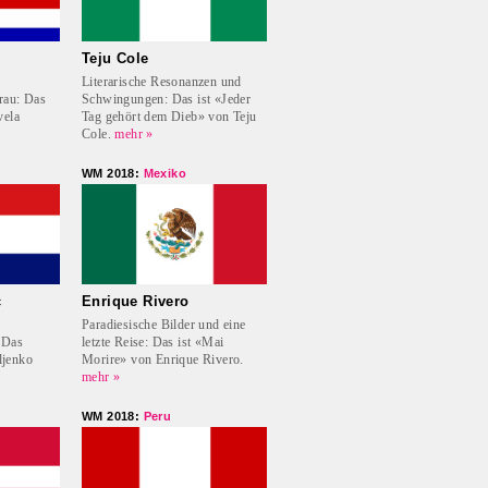
Teju Cole
Literarische Resonanzen und
rau: Das
Schwingungen: Das ist «Jeder
vela
Tag gehört dem Dieb» von Teju
Cole.
mehr »
WM 2018:
Mexiko
c
Enrique Rivero
Paradiesische Bilder und eine
«Das
letzte Reise: Das ist «Mai
ljenko
Morire» von Enrique Rivero.
mehr »
WM 2018:
Peru