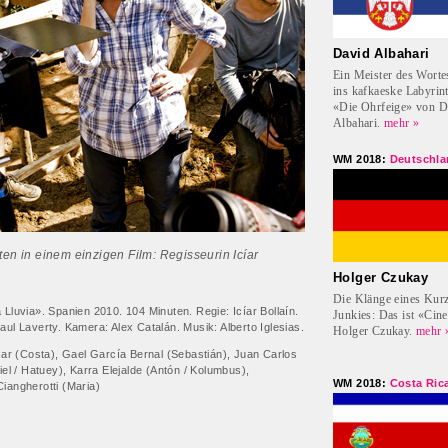
David Albahari
Ein Meister des Wortes
ins kafkaeske Labyrint
«Die Ohrfeige» von D
Albahari.
mehr »
WM 2018:
Deutschl
ten in einem einzigen Film: Regisseurin Icíar
Holger Czukay
Die Klänge eines Kur
Lluvia». Spanien 2010. 104 Minuten. Regie: Icíar Bollaín.
Junkies: Das ist «Cin
ul Laverty. Kamera: Alex Catalán. Musik: Alberto Iglesias.
Holger Czukay.
mehr 
sar (Costa), Gael García Bernal (Sebastián), Juan Carlos
iel / Hatuey), Karra Elejalde (Antón / Kolumbus),
WM 2018:
Costa Ric
iangherotti (Maria)