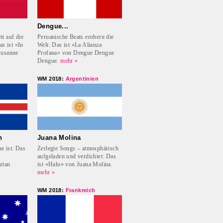
Dengue...
t auf die
Peruanische Beats erobern die
as ist «In
Welt: Das ist «La Alianza
Susanne
Profana» von Dengue Dengue
Dengue.
mehr »
WM 2018:
Argentinien
n
Juana Molina
ne ist: Das
Zerlegte Songs – atmosphärisch
aufgeladen und verdichtet: Das
rtan
ist «Halo» von Juana Molina.
mehr »
WM 2018:
Frankreich