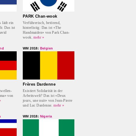
PARK Chan-wook
 lädt ein
Verführerisch, betörend,
h: Das ist
hinterlistig: Das ist «The
avid
Handmaiden» von Park Chan-
wook.
mehr »
and
WM 2018:
Belgien
Frères Dardenne
zwellen-
Existiert Solidarität in der
ema» von
Arbeitswelt? Das ist «Deux
»
jours, une nuit» von Jean-Pierre
und Luc Dardenne.
mehr »
a
WM 2018:
Nigeria