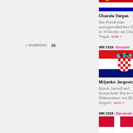
Chavela Vargas
Das Porträt einer
aussergewöhnlichen F
ist «Chavela» mit Cha
Vargas.
mehr »
» empfehlen:
WM 2018:
Kroatien
Miljenko Jergovi
Episch, lustvoll und
berauschend: Das ist 
Walnusshaus» von Mi
Jergovic.
mehr »
WM 2018:
Dänemark