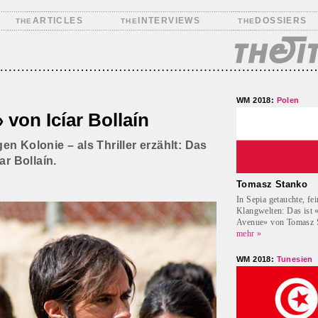
ARTICLES
INTERVIEWS
DOSSIERS
THE
THE
THE
WM 2018:
Polen
 von Icíar Bollaín
n Kolonie – als Thriller erzählt: Das
ar Bollaín.
Tomasz Stanko
In Sepia getauchte, fe
Klangwelten: Das ist
Avenue» von Tomasz 
mehr »
WM 2018:
Tunesien