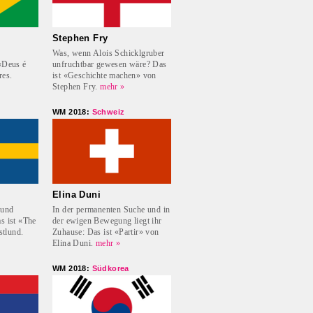
Stephen Fry
Was, wenn Alois Schicklgruber
 «Deus é
unfruchtbar gewesen wäre? Das
res.
ist «Geschichte machen» von
Stephen Fry.
mehr »
WM 2018:
Schweiz
Elina Duni
 und
In der permanenten Suche und in
s ist «The
der ewigen Bewegung liegt ihr
tlund.
Zuhause: Das ist «Partir» von
Elina Duni.
mehr »
WM 2018:
Südkorea