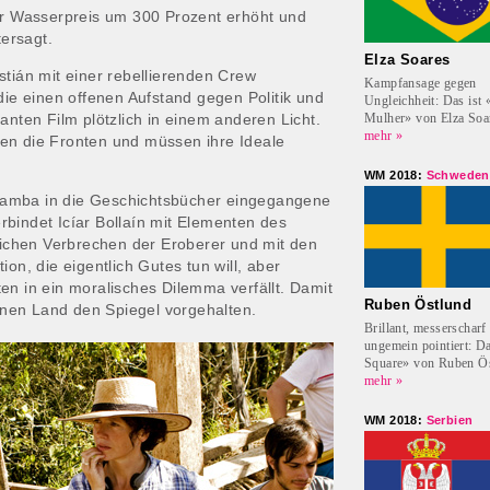
er Wasserpreis um 300 Prozent erhöht und
tersagt.
Elza Soares
stián mit einer rebellierenden Crew
Kampfansage gegen
die einen offenen Aufstand gegen Politik und
Ungleichheit: Das ist
Mulher» von Elza Soa
anten Film plötzlich in einem anderen Licht.
mehr »
en die Fronten und müssen ihre Ideale
WM 2018:
Schweden
amba in die Geschichtsbücher eingegangene
bindet Icíar Bollaín mit Elementen des
glichen Verbrechen der Eroberer und mit den
on, die eigentlich Gutes tun will, aber
en in ein moralisches Dilemma verfällt. Damit
Ruben Östlund
genen Land den Spiegel vorgehalten.
Brillant, messerscharf
ungemein pointiert: Da
Square» von Ruben Ös
mehr »
WM 2018:
Serbien