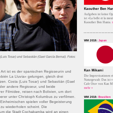
Kaouther Ben Ha
Aufgeben ist keine Op
ist «La belle et la meu
Kaouther Ben Hania.
WM 2018:
Japan
Luis Tosar) und Sebastián (Gael García Bernal). Fotos:
Kan Mikami
 Art ist es der spanischen Regisseurin und
Die Improvisationen e
mbién La Lluvia» gelungen, gleich drei
Naturgewalt: Das ist «
zen. Costa (Luis Tosar) und Sebastián (Gael
Cafe Oto» von Kan M
 der andere Regisseur, und beide
mehr »
er Filmidee, reisen nach Bolivien, um dort
erer unter Christoph Kolumbus zu verfilmen.
WM 2018:
Brasilien
 Einheimischen spielen voller Begeisterung
e zu wiederholen scheint. Die
um die Stadt Cochabamba wird an einen