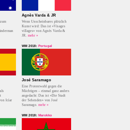
Agnès Varda & JR
 zum
Wenn Unscheinbares plötzlich
Kunst wird: Das ist «Visages
inderman
villages» von Agnès Varda &
JR.
mehr »
WM 2018:
Portugal
José Saramago
Eine Protestwahl gegen die
als
Mächtigen – einmal ganz anders
t
angedacht: Das ist «Die Stadt
on Icíar
der Sehenden» von José
Saramago.
mehr »
WM 2018:
Marokko