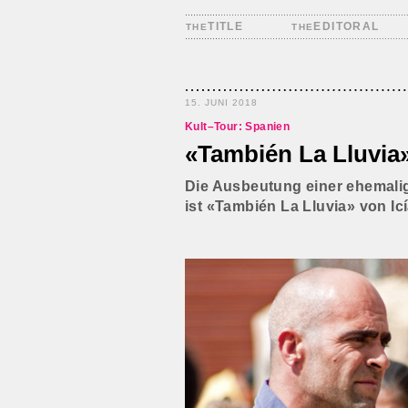
TITLE
EDITORAL
THE
THE
15. JUNI 2018
Kult–Tour: Spanien
«También La Lluvia»
Die Ausbeutung einer ehemalige
ist «También La Lluvia» von Icí