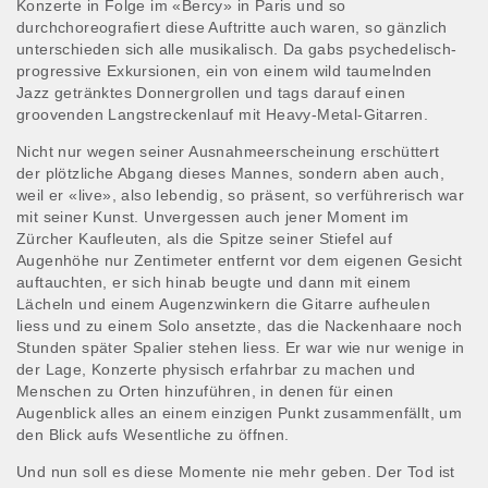
Konzerte in Folge im «Bercy» in Paris und so
durchchoreografiert diese Auftritte auch waren, so gänzlich
unterschieden sich alle musikalisch. Da gabs psychedelisch-
progressive Exkursionen, ein von einem wild taumelnden
Jazz getränktes Donnergrollen und tags darauf einen
groovenden Langstreckenlauf mit Heavy-Metal-Gitarren.
Nicht nur wegen seiner Ausnahmeerscheinung erschüttert
der plötzliche Abgang dieses Mannes, sondern aben auch,
weil er «live», also lebendig, so präsent, so verführerisch war
mit seiner Kunst. Unvergessen auch jener Moment im
Zürcher Kaufleuten, als die Spitze seiner Stiefel auf
Augenhöhe nur Zentimeter entfernt vor dem eigenen Gesicht
auftauchten, er sich hinab beugte und dann mit einem
Lächeln und einem Augenzwinkern die Gitarre aufheulen
liess und zu einem Solo ansetzte, das die Nackenhaare noch
Stunden später Spalier stehen liess. Er war wie nur wenige in
der Lage, Konzerte physisch erfahrbar zu machen und
Menschen zu Orten hinzuführen, in denen für einen
Augenblick alles an einem einzigen Punkt zusammenfällt, um
den Blick aufs Wesentliche zu öffnen.
Und nun soll es diese Momente nie mehr geben. Der Tod ist