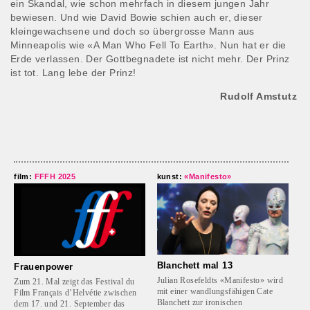
ein Skandal, wie schon mehrfach in diesem jungen Jahr
bewiesen. Und wie David Bowie schien auch er, dieser
kleingewachsene und doch so übergrosse Mann aus
Minneapolis wie «A Man Who Fell To Earth». Nun hat er die
Erde verlassen. Der Gottbegnadete ist nicht mehr. Der Prinz
ist tot. Lang lebe der Prinz!
Rudolf Amstutz
film:
FFFH 2025
kunst:
«Manifesto»
Blanchett mal 13
Frauenpower
Julian Rosefeldts «Manifesto» wird
Zum 21. Mal zeigt das Festival du
mit einer wandlungsfähigen Cate
Film Français d’Helvétie zwischen
Blanchett zur ironischen
dem 17. und 21. September das