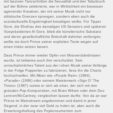
mit lasziven Tanzschritten die Sexualität und den Tabubruch
auf der Bühne zelebrierte, war in Wirklichkeit ein besessen
agierender Kreativer, der mit seiner Musik nicht nur
stilistische Grenzen sprengen, sondern eben auch die
soziokulturelle Engstirnigkeit beseitigen wollte. Für Tipper
Gore, die Ehefrau des damaligen US-Senators und späteren
Vizepräsidenten Al Gore, blieb die künstlerische Substanz
und deren gesellschaftliche Botschaft dahinter verborgen,
wollte sie doch Prince seiner expliziten Texte wegen auf
einen Index setzen lassen.
Dass Prince immer wieder Opfer von Missverständnissen
wurde, ist teilweise auch ihm verschuldet. Sein
unnachahmliches Talent aus der rohen Musik seiner Anfänge
in der Folge Popperlen zu fabrizieren, liess ihn die Charts
hochschnellen. Mit Alben wie «Purple Rain» (1984),
«Parade» (1986) oder seinem Meisterwerk «Sign O’ The
Times» (1987) outete er sich als einer, der sich mit den
grössten Pop-Komponisten, mit Brian Wilson oder dem Duo
Lennon/McCartney, vergleichen lassen durfte. Von da an war
Prince im Mainstream angekommen und damit in jener
Gegend, in der zwar viel Geld zu holen ist, aber auch die
Erwartungshaltung des Popkonsumenten zum