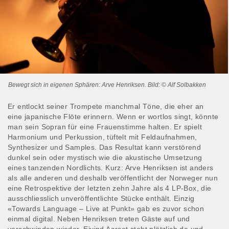
Bewegt sich in eigenen Sphären: Arve Henriksen. Bild: © Alf Solbakken
Er entlockt seiner Trompete manchmal Töne, die eher an
eine japanische Flöte erinnern. Wenn er wortlos singt, könnte
man sein Sopran für eine Frauenstimme halten. Er spielt
Harmonium und Perkussion, tüftelt mit Feldaufnahmen,
Synthesizer und Samples. Das Resultat kann verstörend
dunkel sein oder mystisch wie die akustische Umsetzung
eines tanzenden Nordlichts. Kurz: Arve Henriksen ist anders
als alle anderen und deshalb veröffentlicht der Norweger nun
eine Retrospektive der letzten zehn Jahre als 4 LP-Box, die
ausschliesslich unveröffentlichte Stücke enthält. Einzig
«Towards Language – Live at Punkt» gab es zuvor schon
einmal digital. Neben Henriksen treten Gäste auf und