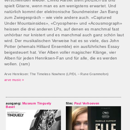
verschwinden wieder. Eivind Aarset steht plötzlich da und
spielt Gitarre, wenn man es am wenigstens erwartet. Und
natürlich kommt der elektronische Soundmeister Jan Bang
zum Zwiegespräch – wie viele andere auch. «Captured
Under Mountainsides», «Cryosphere» und «Acousmograph»
heissen die drei anderen LPs, auf denen es manchmal fast
unhörbar nur knistert und es manchmal auch ganz schön laut
wird. Der musikalischen Verweise hat es so viele, das John
Potter (ehemals Hilliard Ensemble) ein ausführliches Essay
beigesteuert hat. Vier Alben voller magischer Klänge, vier
Alben für jeden Henriksen-Fan und für alle, die es werden
wollen. (ram)
Arve Henriksen: The Timeless Nowhere (LP/DL – Rune Grammofon)
arve music »
ausgang:
Museum Tinguely
film:
Paul Verhoeven
Basel