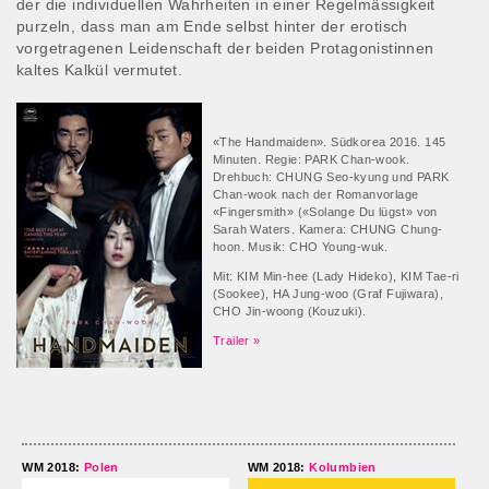
der die individuellen Wahrheiten in einer Regelmässigkeit
purzeln, dass man am Ende selbst hinter der erotisch
vorgetragenen Leidenschaft der beiden Protagonistinnen
kaltes Kalkül vermutet.
«The Handmaiden». Südkorea 2016. 145
Minuten. Regie: PARK Chan-wook.
Drehbuch: CHUNG Seo-kyung und PARK
Chan-wook nach der Romanvorlage
«Fingersmith» («Solange Du lügst» von
Sarah Waters. Kamera: CHUNG Chung-
hoon. Musik: CHO Young-wuk.
Mit: KIM Min-hee (Lady Hideko), KIM Tae-ri
(Sookee), HA Jung-woo (Graf Fujiwara),
CHO Jin-woong (Kouzuki).
Trailer »
WM 2018:
Polen
WM 2018:
Kolumbien