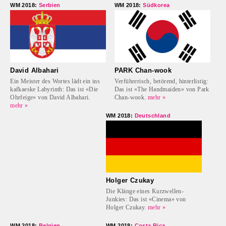
WM 2018:
Serbien
WM 2018:
Südkorea
David Albahari
PARK Chan-wook
Ein Meister des Wortes lädt ein ins
Verführerisch, betörend, hinterlistig:
kafkaeske Labyrinth: Das ist «Die
Das ist «The Handmaiden» von Park
Ohrfeige» von David Albahari.
Chan-wook.
mehr »
mehr »
WM 2018:
Deutschland
Holger Czukay
Die Klänge eines Kurzwellen-
Junkies: Das ist «Cinema» von
Holger Czukay.
mehr »
WM 2018:
Belgien
WM 2018:
Costa Rica