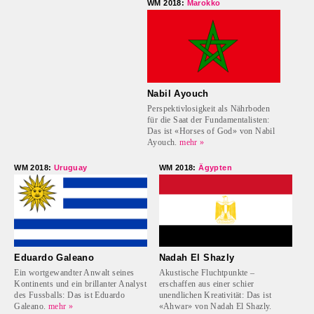
WM 2018:
Marokko
Nabil Ayouch
Perspektivlosigkeit als Nährboden
für die Saat der Fundamentalisten:
Das ist «Horses of God» von Nabil
Ayouch.
mehr »
WM 2018:
Uruguay
WM 2018:
Ägypten
Eduardo Galeano
Nadah El Shazly
Ein wortgewandter Anwalt seines
Akustische Fluchtpunkte –
Kontinents und ein brillanter Analyst
erschaffen aus einer schier
des Fussballs: Das ist Eduardo
unendlichen Kreativität: Das ist
Galeano.
mehr »
«Ahwar» von Nadah El Shazly.