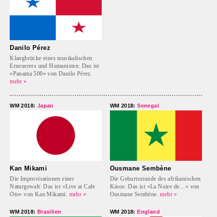
Danilo Pérez
Klangbrücke eines musikalischen
Erneuerers und Humanisten: Das ist
«Panama 500» von Danilo Pérez.
mehr »
WM 2018:
Japan
WM 2018:
Senegal
Kan Mikami
Ousmane Sembène
Die Improvisationen einer
Die Geburtsstunde des afrikanischen
Naturgewalt: Das ist «Live at Cafe
Kinos: Das ist «La Noire de…» von
Oto» von Kan Mikami.
mehr »
Ousmane Sembène.
mehr »
WM 2018:
Brasilien
WM 2018:
England