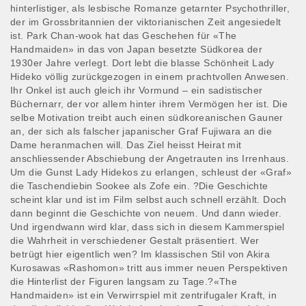
hinterlistiger, als lesbische Romanze getarnter Psychothriller,
der im Grossbritannien der viktorianischen Zeit angesiedelt
ist. Park Chan-wook hat das Geschehen für «The
Handmaiden» in das von Japan besetzte Südkorea der
1930er Jahre verlegt. Dort lebt die blasse Schönheit Lady
Hideko völlig zurückgezogen in einem prachtvollen Anwesen.
Ihr Onkel ist auch gleich ihr Vormund – ein sadistischer
Büchernarr, der vor allem hinter ihrem Vermögen her ist. Die
selbe Motivation treibt auch einen südkoreanischen Gauner
an, der sich als falscher japanischer Graf Fujiwara an die
Dame heranmachen will. Das Ziel heisst Heirat mit
anschliessender Abschiebung der Angetrauten ins Irrenhaus.
Um die Gunst Lady Hidekos zu erlangen, schleust der «Graf»
die Taschendiebin Sookee als Zofe ein. ?Die Geschichte
scheint klar und ist im Film selbst auch schnell erzählt. Doch
dann beginnt die Geschichte von neuem. Und dann wieder.
Und irgendwann wird klar, dass sich in diesem Kammerspiel
die Wahrheit in verschiedener Gestalt präsentiert. Wer
betrügt hier eigentlich wen? Im klassischen Stil von Akira
Kurosawas «Rashomon» tritt aus immer neuen Perspektiven
die Hinterlist der Figuren langsam zu Tage.?«The
Handmaiden» ist ein Verwirrspiel mit zentrifugaler Kraft, in