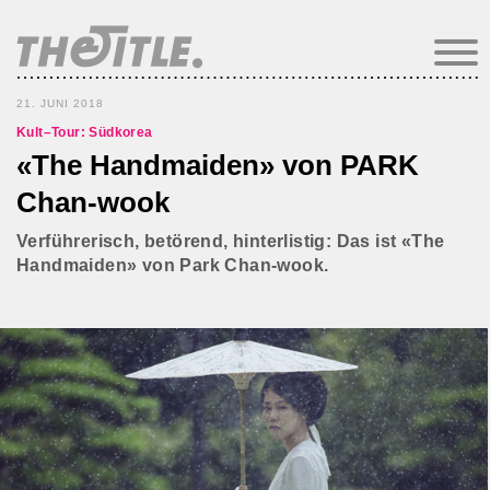
21. JUNI 2018
Kult–Tour: Südkorea
«The Handmaiden» von PARK
Chan-wook
Verführerisch, betörend, hinterlistig: Das ist «The
Handmaiden» von Park Chan-wook.