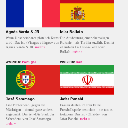
Agnès Varda & JR
Icíar Bollaín
Wenn Unscheinbares plötzlich Kunst
Die Ausbeutung einer ehemaligen
wird: Das ist «Visages villages» von
Kolonie – als Thriller erzählt: Das ist
Agnès Varda & JR.
mehr »
«También La Lluvia» von Icíar
Bollaín.
mehr »
WM 2018:
Portugal
WM 2018:
Iran
José Saramago
Jafar Panahi
Eine Protestwahl gegen die
Frauen dürfen im Iran keine
Mächtigen – einmal ganz anders
Fussballspiele besuchen – sie tun es
angedacht: Das ist «Die Stadt der
trotzdem: Das ist «Offside» von
Sehenden» von José Saramago.
Jafar Panahi.
mehr »
mehr »