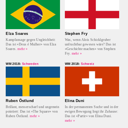
Elza Soares
Stephen Fry
Kampfansage gegen Ungleichheit:
Was, wenn Alois Schicklgruber
Das ist «Deus é Mulher» von Elza
unfruchtbar gewesen wäre? Das ist
Soares.
mehr »
«Geschichte machen» von Stephen
Fry.
mehr »
WM 2018:
Schweden
WM 2018:
Schweiz
Ruben Östlund
Elina Duni
Brillant, messerscharf und ungemein
In der permanenten Suche und in der
pointiert: Das ist «The Square» von
ewigen Bewegung liegt ihr Zuhause:
Ruben Östlund.
mehr »
Das ist «Partir» von Elina Duni.
mehr »