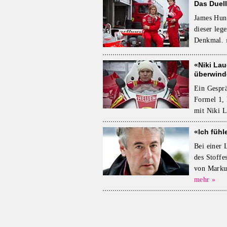
Das Duel
James Hunt
dieser leg
Denkmal.
«Niki Lau
überwind
Ein Gesprä
Formel 1,
mit Niki L
«Ich fühl
Bei einer 
des Stoffe
von Marku
mehr »