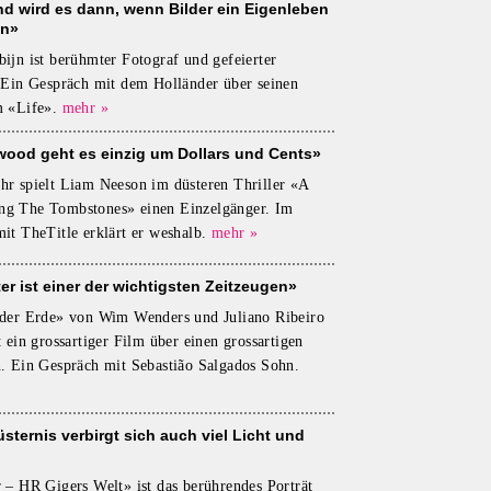
d wird es dann, wenn Bilder ein Eigenleben
ln»
ijn ist berühmter Fotograf und gefeierter
 Ein Gespräch mit dem Holländer über seinen
m «Life».
mehr »
wood geht es einzig um Dollars und Cents»
r spielt Liam Neeson im düsteren Thriller «A
g The Tombstones» einen Einzelgänger. Im
it TheTitle erklärt er weshalb.
mehr »
er ist einer der wichtigsten Zeitzeugen»
 der Erde» von Wim Wenders und Juliano Ribeiro
t ein grossartiger Film über einen grossartigen
. Ein Gespräch mit Sebastião Salgados Sohn.
üsternis verbirgt sich auch viel Licht und
 – HR Gigers Welt» ist das berührendes Porträt