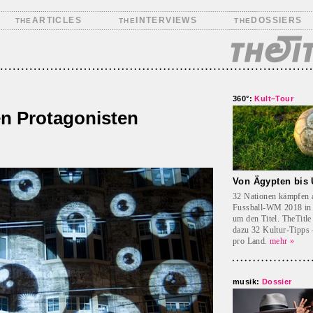
ARTICLES
INTERVIEWS
DOSSIERS
THE
THE
THE
360°:
Kult–Tour
en Protagonisten
Von Ägypten bis
32 Nationen kämpfen 
Fussball-WM 2018 in
um den Titel. TheTitle 
dazu 32 Kultur-Tipps –
pro Land.
mehr »
musik:
Dossier