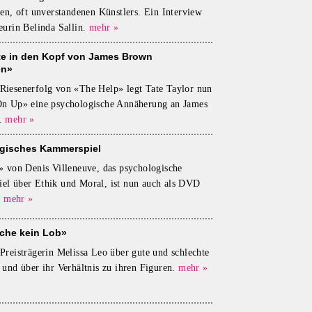
sen, oft unverstandenen Künstlers. Ein Interview
eurin Belinda Sallin.
mehr »
lte in den Kopf von James Brown
en»
iesenerfolg von «The Help» legt Tate Taylor nun
On Up» eine psychologische Annäherung an James
.
mehr »
gisches Kammerspiel
» von Denis Villeneuve, das psychologische
el über Ethik und Moral, ist nun auch als DVD
.
mehr »
uche kein Lob»
Preisträgerin Melissa Leo über gute und schlechte
 und über ihr Verhältnis zu ihren Figuren.
mehr »