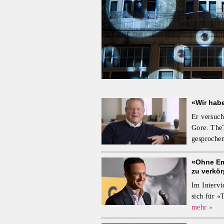
«Wir habe
Er versuch
Gore. TheT
gesprochen
«Ohne Emp
zu verkör
Im Intervi
sich für 
mehr »