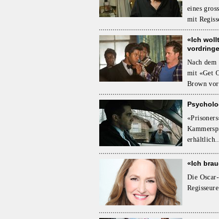
eines gros
mit Regiss
«Ich wol
vordring
Nach dem R
mit «Get 
Brown vor
Psycholo
«Prisoners
Kammerspi
erhältlich.
«Ich bra
Die Oscar-
Regisseure