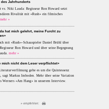
l des Jahrhunderts
 vs. Niki Lauda: Regisseur Ron Howard setzt
endären Rivalität mit «Rush» ein filmisches
mehr »
da hat mich gelehrt, meine Furcht zu
en»
ch mit «Rush»-Schauspieler Daniel Brühl über
 Regisseur Ron Howard und über seine Begegnung
auda.
mehr »
e mich nicht dem Leser verpflichtet»
Literaturverfilmung gehe es um die Quintessenz
s, sagt Markus Imboden. Mehr über seine Variation
s Werners «Am Hang» in unserem Interview.
» empfehlen: