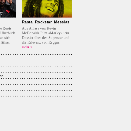
Rasta, Rockstar, Messias
he Roots:
Aus Anlass von Kevin
 Überblick
McDonalds Film «Marley»: ein
an sich
Dossier über den Superstar und
 führen
die Relevanz von Reggae.
mehr »
en