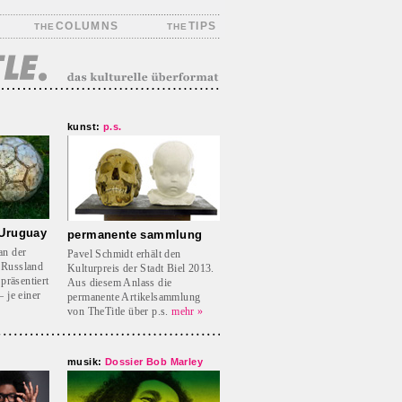
COLUMNS
TIPS
THE
THE
kunst:
p.s.
 Uruguay
permanente sammlung
an der
Pavel Schmidt erhält den
 Russland
Kulturpreis der Stadt Biel 2013.
präsentiert
Aus diesem Anlass die
 je einer
permanente Artikelsammlung
von TheTitle über p.s.
mehr »
musik:
Dossier Bob Marley