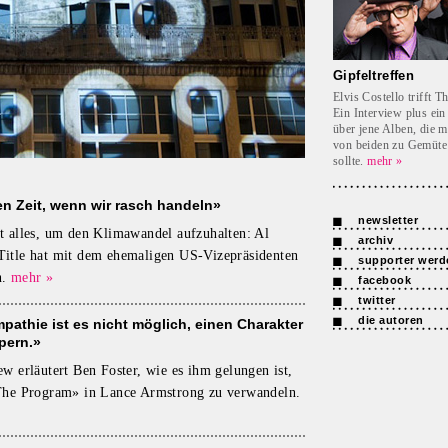
Gipfeltreffen
Elvis Costello trifft T
Ein Interview plus ein
über jene Alben, die m
von beiden zu Gemüte
sollte.
mehr »
n Zeit, wenn wir rasch handeln»
newsletter
t alles, um den Klimawandel aufzuhalten: Al
archiv
itle hat mit dem ehemaligen US-Vizepräsidenten
supporter werd
.
mehr »
facebook
twitter
die autoren
athie ist es nicht möglich, einen Charakter
pern.»
ew erläutert Ben Foster, wie es ihm gelungen ist,
«The Program» in Lance Armstrong zu verwandeln.