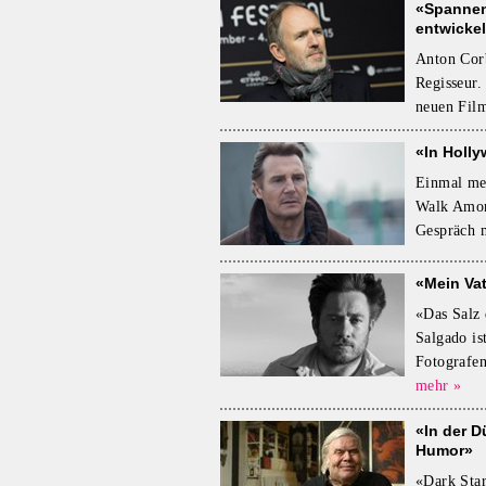
«Spannen
entwicke
Anton Corb
Regisseur.
neuen Fil
«In Holly
Einmal meh
Walk Amon
Gespräch m
«Mein Vat
«Das Salz
Salgado is
Fotografen
mehr »
«In der D
Humor»
«Dark Star